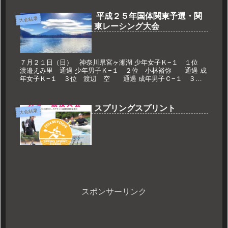
平成２５年国体関東予選・関
大会結果
東レーシング大会
７月２１日（日） 神奈川県宮ヶ瀬湖 少年女子Ｋ−１ １位
渡邉えみ里 通過 少年男子Ｋ−１ ２位 小林裕弥 通過 成
年女子Ｋ−１ ３位 渡辺 空 通過 成年男子Ｃ−１ ３
位 長田英真 通過 成年男子Ｋ−１ ３位 野沢秀平...
スプリングスプリント
大会結果
スポンサーリンク