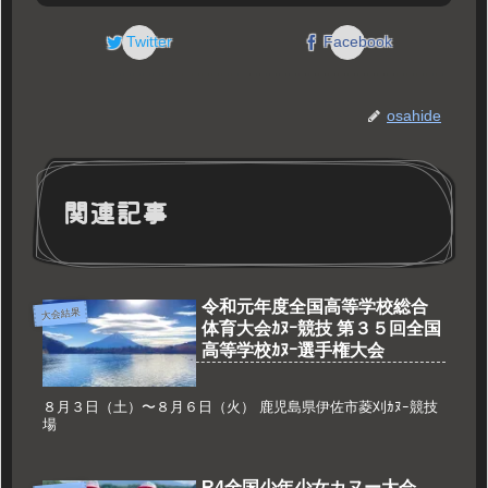
Twitter
Facebook
osahide
関連記事
令和元年度全国高等学校総合
大会結果
体育大会ｶﾇｰ競技 第３５回全国
高等学校ｶﾇｰ選手権大会
８月３日（土）〜８月６日（火） 鹿児島県伊佐市菱刈ｶﾇｰ競技
場
R4全国少年少女カヌー大会