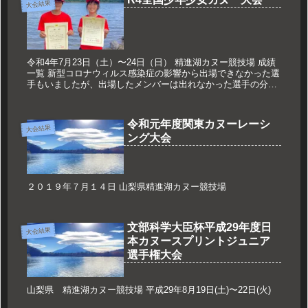
大会結果
令和4年7月23日（土）〜24日（日） 精進湖カヌー競技場 成績
一覧 新型コロナウィルス感染症の影響から出場できなかった選
手もいましたが、出場したメンバーは出れなかった選手の分ま
で精一杯漕ぎました。次の大会は全員で参加できることを願
い...
令和元年度関東カヌーレーシ
大会結果
ング大会
２０１９年７月１４日 山梨県精進湖カヌー競技場
文部科学大臣杯平成29年度日
大会結果
本カヌースプリントジュニア
選手権大会
山梨県 精進湖カヌー競技場 平成29年8月19日(土)〜22日(火)