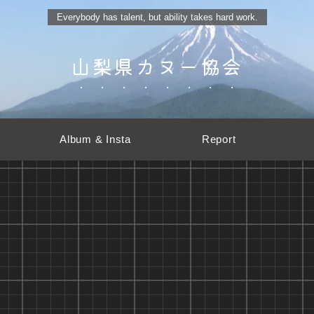
Everybody has talent, but ability takes hard work.
山梨県カヌー協会
Album & Insta
Report