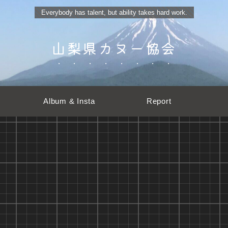
Everybody has talent, but ability takes hard work.
山梨県カヌー協会
Album & Insta
Report