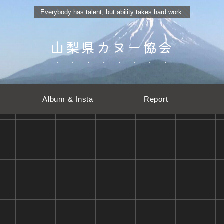
Everybody has talent, but ability takes hard work.
山梨県カヌー協会
Album & Insta
Report