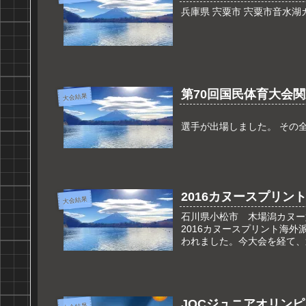
兵庫県 宍粟市 宍粟市音水湖カヌ
第70回国民体育大会
大会結果
平成２７年７月１２日 今
選手が出場しました。 その全
2016カヌースプリ
大会結果
石川県小松市 木場潟カ
2016カヌースプリント海
われました。今大会を経て、選
JOCジュニアオリン