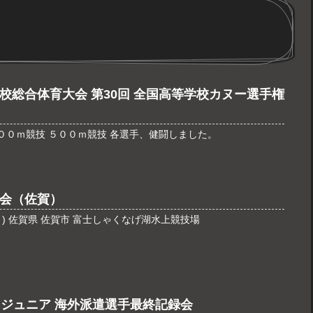
校総合体育大会 第30回 全国高等学校カヌー選手権
平成26年度8月7日〜10日 ２００ｍ競技 ５００ｍ競技 各選手、健闘しました。
大会（佐賀）
4日(月) 佐賀県 佐賀市 富士しゃくなげ湖水上競技場
トジュニア 海外派遣選手最終記録会